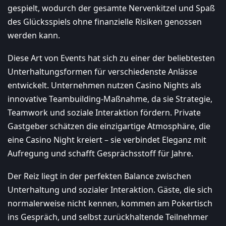
gespielt, wodurch der gesamte Nervenkitzel und Spaß
des Glücksspiels ohne finanzielle Risiken genossen
werden kann.
Diese Art von Events hat sich zu einer der beliebtesten
Unterhaltungsformen für verschiedenste Anlässe
entwickelt. Unternehmen nutzen Casino Nights als
innovative Teambuilding-Maßnahme, da sie Strategie,
Teamwork und soziale Interaktion fördern. Private
Gastgeber schätzen die einzigartige Atmosphäre, die
eine Casino Night kreiert – sie verbindet Eleganz mit
Aufregung und schafft Gesprächsstoff für Jahre.
Der Reiz liegt in der perfekten Balance zwischen
Unterhaltung und sozialer Interaktion. Gäste, die sich
normalerweise nicht kennen, kommen am Pokertisch
ins Gespräch, und selbst zurückhaltende Teilnehmer