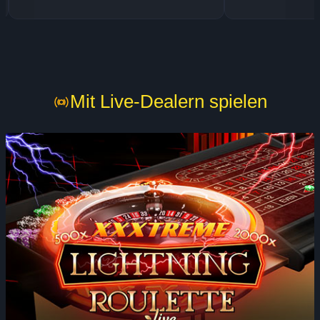
Mit Live-Dealern spielen