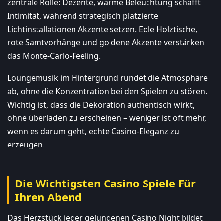
zentrale Rolle: Dezente, warme Beleuchtung schafft
Intimität, während strategisch platzierte
Lichtinstallationen Akzente setzen. Edle Holztische,
rote Samtvorhänge und goldene Akzente verstärken
das Monte-Carlo-Feeling.
Loungemusik im Hintergrund rundet die Atmosphäre
ab, ohne die Konzentration bei den Spielen zu stören.
Wichtig ist, dass die Dekoration authentisch wirkt,
ohne überladen zu erscheinen – weniger ist oft mehr,
wenn es darum geht, echte Casino-Eleganz zu
erzeugen.
Die Wichtigsten Casino Spiele Für
Ihren Abend
Das Herzstück jeder gelungenen Casino Night bildet