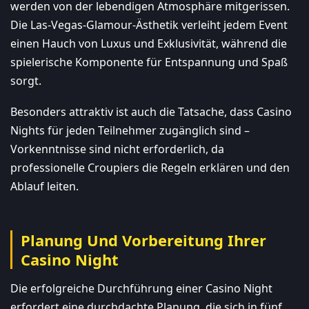
werden von der lebendigen Atmosphäre mitgerissen.
Die Las-Vegas-Glamour-Ästhetik verleiht jedem Event
einen Hauch von Luxus und Exklusivität, während die
spielerische Komponente für Entspannung und Spaß
sorgt.
Besonders attraktiv ist auch die Tatsache, dass Casino
Nights für jeden Teilnehmer zugänglich sind –
Vorkenntnisse sind nicht erforderlich, da
professionelle Croupiers die Regeln erklären und den
Ablauf leiten.
Planung Und Vorbereitung Ihrer
Casino Night
Die erfolgreiche Durchführung einer Casino Night
erfordert eine durchdachte Planung, die sich in fünf