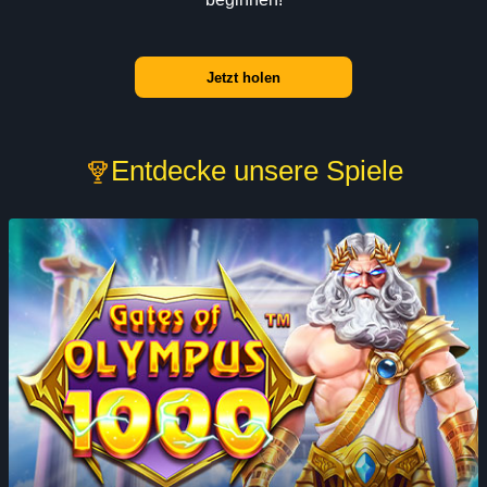
Jetzt holen
Entdecke unsere Spiele