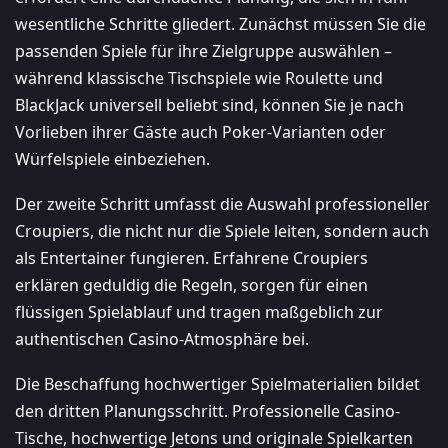
wesentliche Schritte gliedert. Zunächst müssen Sie die
passenden Spiele für ihre Zielgruppe auswählen –
während klassische Tischspiele wie Roulette und
BlackJack universell beliebt sind, können Sie je nach
Vorlieben ihrer Gäste auch Poker-Varianten oder
Würfelspiele einbeziehen.
Der zweite Schritt umfasst die Auswahl professioneller
Croupiers, die nicht nur die Spiele leiten, sondern auch
als Entertainer fungieren. Erfahrene Croupiers
erklären geduldig die Regeln, sorgen für einen
flüssigen Spielablauf und tragen maßgeblich zur
authentischen Casino-Atmosphäre bei.
Die Beschaffung hochwertiger Spielmaterialien bildet
den dritten Planungsschritt. Professionelle Casino-
Tische, hochwertige Jetons und originale Spielkarten